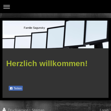
Familie Sagunsky
Herzlich willkommen!
Teilen
Druckversion
|
Sitemap
Login